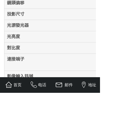
鏡頭偏移
投影尺寸
光源發光器
光亮度
對比度
連接端子
影像輸入訊號
首页
电话
邮件
地址
電腦輸入訊號
數碼
噪音電平
電力需求